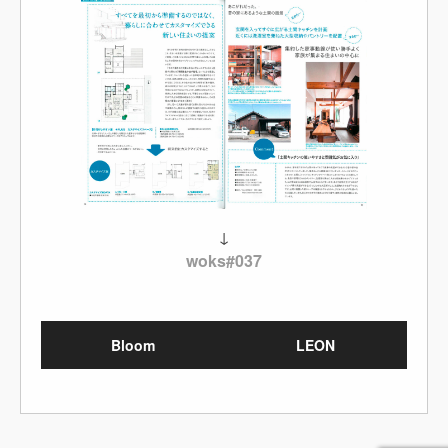
↓
woks#037
Bloom
LEON